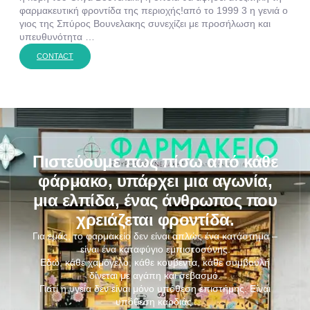
φαρμακευτική φροντίδα της περιοχής!από το 1999 3 η γενιά ο
γιος της Σπύρος Βουνελακης συνεχίζει με προσήλωση και
υπευθυνότητα …
CONTACT
Πιστεύουμε πως πίσω από κάθε
φάρμακο, υπάρχει μια αγωνία,
μια ελπίδα, ένας άνθρωπος που
χρειάζεται φροντίδα.
Για εμάς, το φαρμακείο δεν είναι απλώς ένα κατάστημα –
είναι ένα καταφύγιο εμπιστοσύνης.
Εδώ, κάθε χαμόγελο, κάθε κουβέντα, κάθε συμβουλή
δίνεται με αγάπη και σεβασμό.
Γιατί η υγεία δεν είναι μόνο υπόθεση επιστήμης. Είναι
υπόθεση καρδιάς.