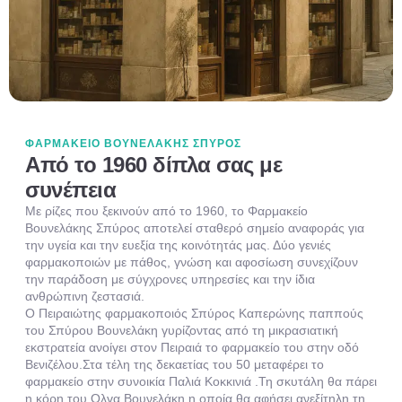
ΦΑΡΜΑΚΕΙΟ ΒΟΥΝΕΛΑΚΗΣ ΣΠΥΡΟΣ
Από το 1960 δίπλα σας με
συνέπεια
Με ρίζες που ξεκινούν από το 1960, το Φαρμακείο
Βουνελάκης Σπύρος αποτελεί σταθερό σημείο αναφοράς για
την υγεία και την ευεξία της κοινότητάς μας. Δύο γενιές
φαρμακοποιών με πάθος, γνώση και αφοσίωση συνεχίζουν
την παράδοση με σύγχρονες υπηρεσίες και την ίδια
ανθρώπινη ζεστασιά.
Ο Πειραιώτης φαρμακοποιός Σπύρος Καπερώνης παππούς
του Σπύρου Βουνελάκη γυρίζοντας από τη μικρασιατική
εκστρατεία ανοίγει στον Πειραιά το φαρμακείο του στην οδό
Βενιζέλου.Στα τέλη της δεκαετίας του 50 μεταφέρει το
φαρμακείο στην συνοικία Παλιά Κοκκινιά .Τη σκυτάλη θα πάρει
η κόρη του Ολγα Βουνελάκη η οποία θα αφήσει ανεξίτηλη τη